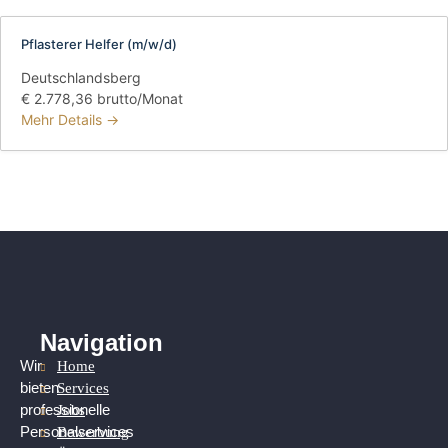
Pflasterer Helfer (m/w/d)
Deutschlandsberg
€ 2.778,36 brutto/Monat
Mehr Details
Navigation
Home
Wir
Services
bieten
Jobs
professionelle
Bewerbung
Personalservices