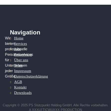
Navigation
Home
Wir
Services
bieten
Jobs
professionelle
Bewerbung
Personalservices
Über uns
für
Team
Unternehmen
Impressum
jeder
Datenschutzerklärung
Größe.
AGB
Kontakt
Downloads
Copyright © 2025 PS Stützpunkt Holding GmbH. Alle Rechte vorbehalten.
A XXXLETICWUXXX PRODUCTION