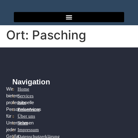
Ort:
Pasching
Navigation
Home
Wir
Services
bieten
Jobs
professionelle
Bewerbung
Personalservices
Über uns
für
Team
Unternehmen
Impressum
jeder
Datenschutzerklärung
Größe.