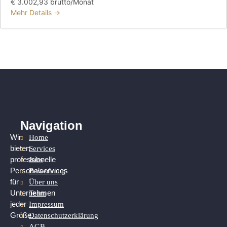
€ 3.002,93 brutto/Monat
Mehr Details
Navigation
Home
Wir
Services
bieten
Jobs
professionelle
Bewerbung
Personalservices
Über uns
für
Team
Unternehmen
Impressum
jeder
Datenschutzerklärung
Größe.
AGB