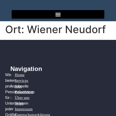
Ort:
Wiener Neudorf
Navigation
Home
Wir
Services
bieten
Jobs
professionelle
Bewerbung
Personalservices
Über uns
für
Team
Unternehmen
Impressum
jeder
Datenschutzerklärung
Größe.