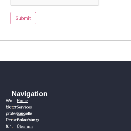
Navigation
Home
Wir
Services
bieten
Jobs
professionelle
Bewerbung
Personalservices
Über uns
für