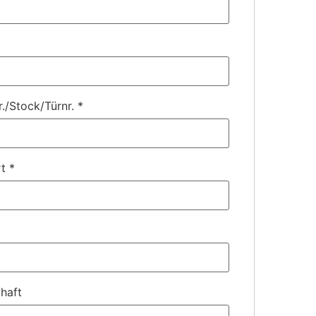
r./Stock/Türnr.
*
rt
*
haft