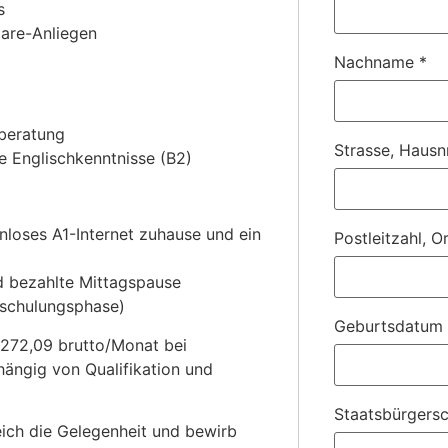
s
are-Anliegen
Nachname
*
nberatung
Strasse, Hausn
e Englischkenntnisse (B2)
nloses A1-Internet zuhause und ein
Postleitzahl, O
d bezahlte Mittagspause
nschulungsphase)
Geburtsdatum
3.272,09 brutto/Monat bei
hängig von Qualifikation und
Staatsbürgersc
eich die Gelegenheit und bewirb