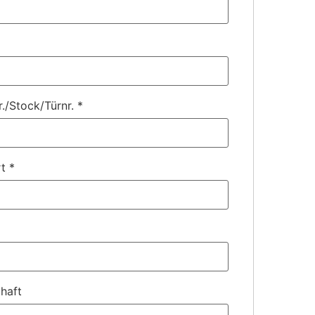
r./Stock/Türnr.
*
rt
*
haft