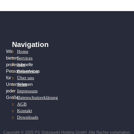
Navigation
Home
Wir
Services
bieten
Jobs
professionelle
Bewerbung
Personalservices
Über uns
für
Team
Unternehmen
Impressum
jeder
Datenschutzerklärung
Größe.
AGB
Kontakt
Downloads
Copyright © 2025 PS Stützpunkt Holding GmbH. Alle Rechte vorbehalten.