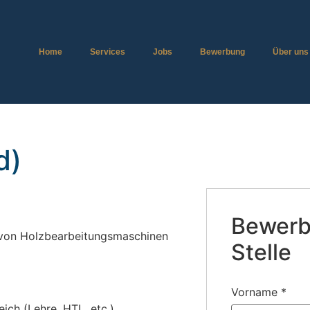
Home
Services
Jobs
Bewerbung
Über uns
d)
Bewerbe
 von Holzbearbeitungsmaschinen
Stelle
Vorname
*
ich (Lehre, HTL, etc.)