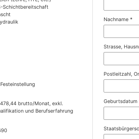
3-Schichtbereitschaft
nscht
Nachname
*
ydraulik
Strasse, Hausn
Postleitzahl, O
Festeinstellung
Geburtsdatum
.478,44 brutto/Monat, exkl.
alifikation und Berufserfahrung
Staatsbürgersc
690