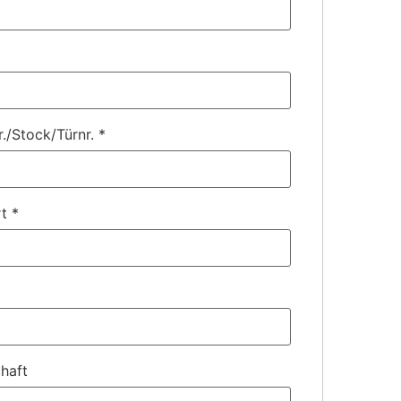
r./Stock/Türnr.
*
rt
*
haft