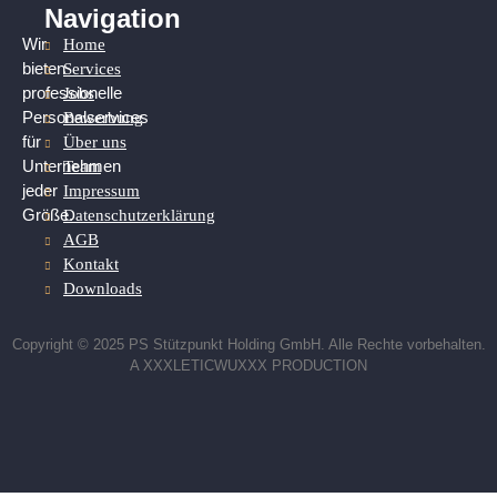
Navigation
Home
Wir
Services
bieten
Jobs
professionelle
Bewerbung
Personalservices
Über uns
für
Team
Unternehmen
Impressum
jeder
Datenschutzerklärung
Größe.
AGB
Kontakt
Downloads
Copyright © 2025 PS Stützpunkt Holding GmbH. Alle Rechte vorbehalten.
A XXXLETICWUXXX PRODUCTION