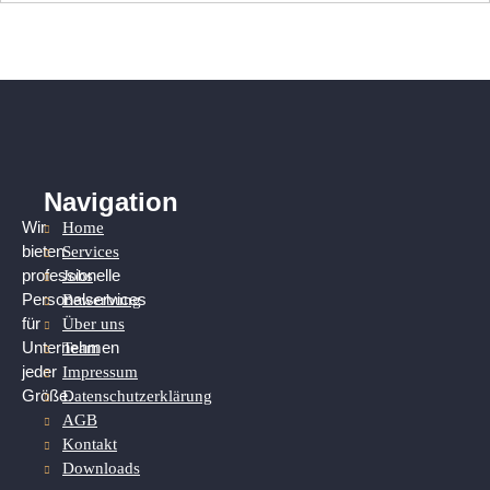
Navigation
Home
Wir
Services
bieten
Jobs
professionelle
Bewerbung
Personalservices
Über uns
für
Team
Unternehmen
Impressum
jeder
Datenschutzerklärung
Größe.
AGB
Kontakt
Downloads