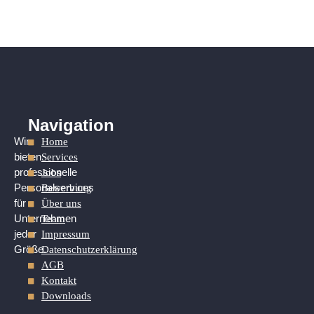
Navigation
Home
Wir
Services
bieten
Jobs
professionelle
Bewerbung
Personalservices
Über uns
für
Team
Unternehmen
Impressum
jeder
Datenschutzerklärung
Größe.
AGB
Kontakt
Downloads