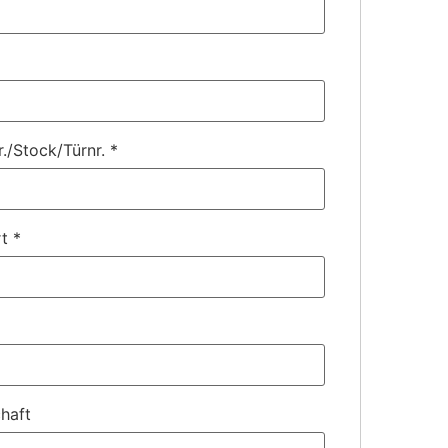
r./Stock/Türnr.
*
rt
*
haft