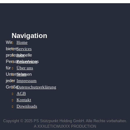
Navigation
Home
Wir
Services
bieten
Jobs
professionelle
Bewerbung
Personalservices
Über uns
für
Team
Unternehmen
Impressum
jeder
Datenschutzerklärung
Größe.
AGB
Kontakt
Downloads
Copyright © 2025 PS Stützpunkt Holding GmbH. Alle Rechte vorbehalten.
A XXXLETICWUXXX PRODUCTION