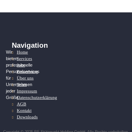
Navigation
Home
Wir
Services
bieten
Jobs
professionelle
Bewerbung
Personalservices
Über uns
für
Team
Unternehmen
Impressum
jeder
Datenschutzerklärung
Größe.
AGB
Kontakt
Downloads
Copyright © 2025 PS Stützpunkt Holding GmbH. Alle Rechte vorbehalten.