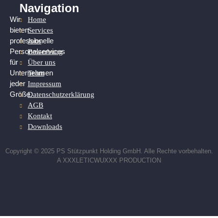
Navigation
Home
Wir
Services
bieten
Jobs
professionelle
Bewerbung
Personalservices
Über uns
für
Team
Unternehmen
Impressum
jeder
Datenschutzerklärung
Größe.
AGB
Kontakt
Downloads
Copyright © 2025 PS Stützpunkt Holding GmbH. Alle Rechte vorbehalten.
A XXXLETICWUXXX PRODUCTION