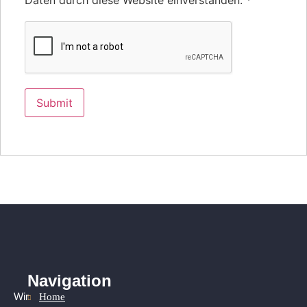
Daten durch diese Website einverstanden.
*
Navigation
Home
Wir